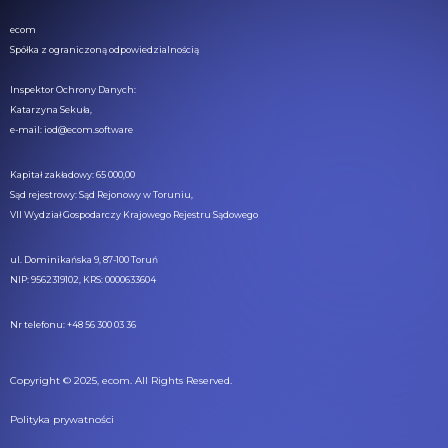
ecom
Spółka z ograniczoną odpowiedzialnością
Inspektor Ochrony Danych:
Katarzyna Sekuła,
e-mail: iod@ecom.software
Kapitał zakładowy: 65 000,00
Sąd rejestrowy: Sąd Rejonowy w Toruniu,
VII Wydział Gospodarczy Krajowego Rejestru Sądowego
ul. Dominikańska 9, 87-100 Toruń
NIP: 9562319102, KRS: 0000633604
Nr telefonu: +48 56 300 03 36
Copyright © 2025, ecom. All Rights Reserved.
Polityka prywatności