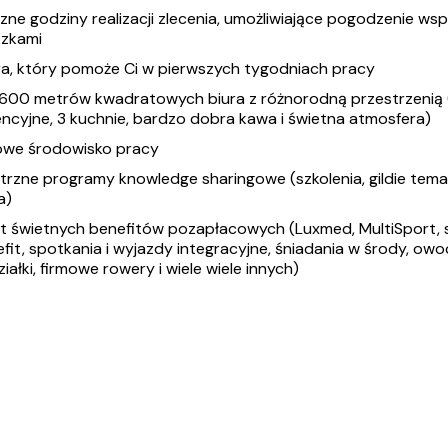
zne godziny realizacji zlecenia, umożliwiające pogodzenie wsp
zkami
a, który pomoże Ci w pierwszych tygodniach pracy
600 metrów kwadratowych biura z różnorodną przestrzenią 
ncyjne, 3 kuchnie, bardzo dobra kawa i świetna atmosfera)
we środowisko pracy
rzne programy knowledge sharingowe (szkolenia, gildie temat
a)
t świetnych benefitów pozapłacowych (Luxmed, MultiSport, 
it, spotkania i wyjazdy integracyjne, śniadania w środy, ow
iałki, firmowe rowery i wiele wiele innych)