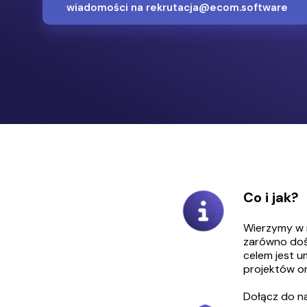
wiadomości na rekrutacja@ecom.software
Co i jak?
Wierzymy w r
zarówno doś
celem jest u
projektów o
Dołącz do na