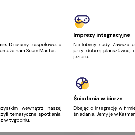
Imprezy integracyjne
mie. Działamy zespołowo, a
Nie lubimy nudy. Zawsze p
 pomoże nam Scum Master.
przy dobrej planszówce,
jezioro.
Śniadania w biurze
szystkim wewnątrz naszej
Dbając o integrację w firm
czyli tematyczne spotkania,
śniadania. Jemy je w Katma
az w tygodniu.