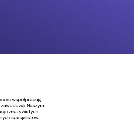
W ecom współpracują
rę zawodową. Naszym
acji rzeczywistych
ych specjalistów.