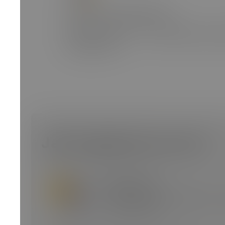
Program Ambasadorski
Każdy z nas jest w czymś dobry i może
doświadczeniem z resztą świata. Do
ambasadorów.
Jak wygląda proces?
Wysyłasz CV
Twoja aplikacja wpada do n
przeanalizujemy!