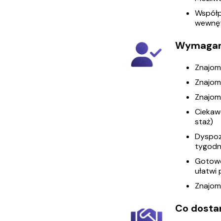
Współp
wewnęt
Wymagan
Znajom
Znajom
Znajom
Ciekaw
staż)
Dyspoz
tygodn
Gotowo
ułatwi 
Znajom
Co dosta