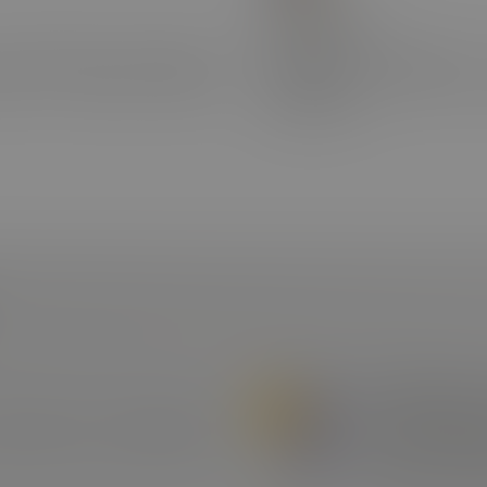
Dodatkowo
 podzielić się wiedzą lub
Możliwość korzystania
łącz do zespołu naszych
oferowanych przez eco
współpracy.
Rozmawiamy 
aszej bazy. Dokładnie ją
Jeśli przejdzi
Ciebie i zapr
maila z podsumo