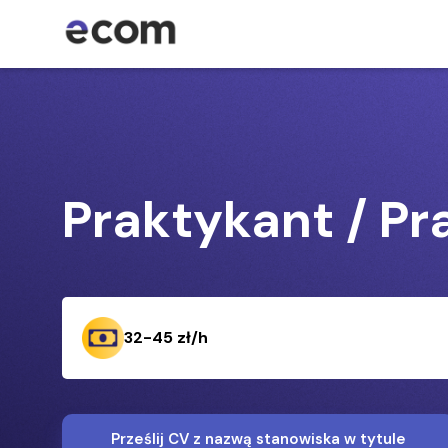
Praktykant / Pr
32-45 zł/h
Prześlij CV z nazwą stanowiska w tytule