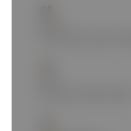
Przekąski
W każdy poniedziałek w kuchniach można s
- owoce i warzywa, a czasem batony czy ba
Monthly
Co miesiąc nasz management organizuje
firmie. Spotykamy się w formie hybrydowej.