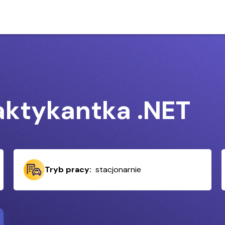
aktykantka .NET
Tryb pracy:
stacjonarnie