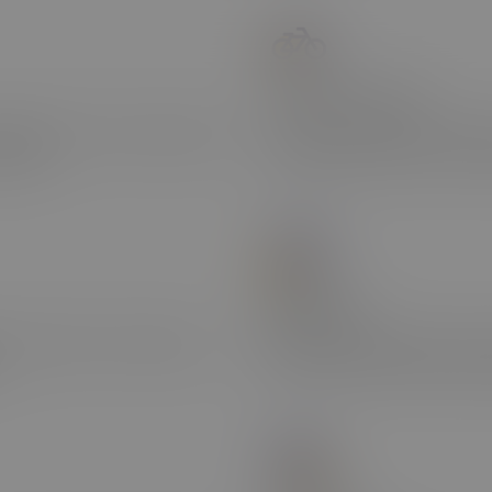
Firmowe rowery
ięgnąć po zdrowe przekąski
W naszych murach znajdzi
kalie.
Bromptony. Możesz z nich k
Biblioteka
 spotkanie informacyjne o
Mamy całkiem niezły zbiór 
miejsc na Twoje propozycje 