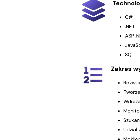
Technolo
C#
.NET
ASP .
JavaSc
SQL
Zakres w
Rozwij
Tworze
Wdraża
Monito
Szukani
Udział 
Możliw