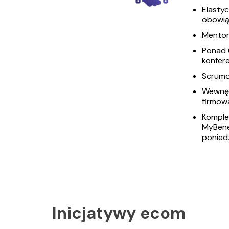
Elastyc
obowią
Mentor
Ponad 
konfere
Scrumo
Wewnęt
firmow
Komple
MyBenef
poniedz
Inicjatywy ecom