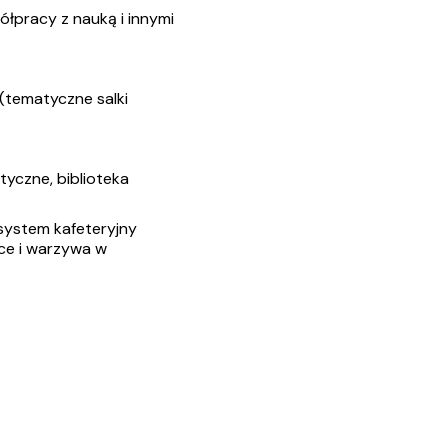
ółpracy z nauką i innymi
(tematyczne salki
yczne, biblioteka
system kafeteryjny
oce i warzywa w