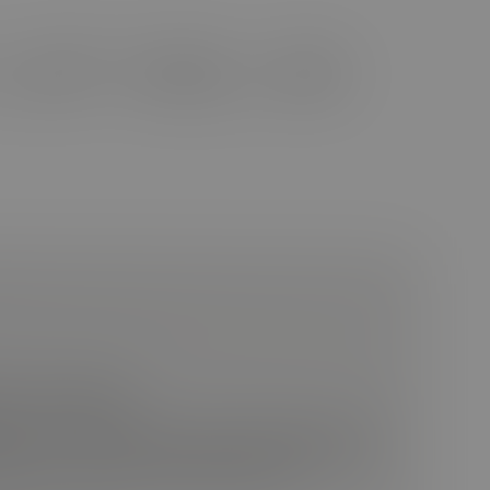
 z wybranych programów i inicjatyw
m zgodnie z obowiązującymi zasadami
przez telefon
esz pozytywnie pierwszy etap, odezwiemy się do
osimy na rozmowę rekrutacyjną. Wyślemy też
waniem terminu i miejsca spotkania.