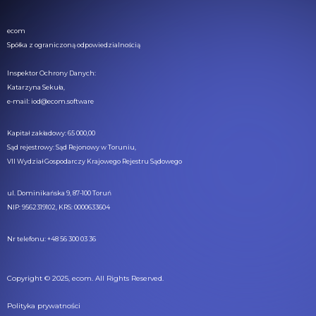
ecom
Spółka z ograniczoną odpowiedzialnością
Inspektor Ochrony Danych:
Katarzyna Sekuła,
e-mail: iod@ecom.software
Kapitał zakładowy: 65 000,00
Sąd rejestrowy: Sąd Rejonowy w Toruniu,
VII Wydział Gospodarczy Krajowego Rejestru Sądowego
ul. Dominikańska 9, 87-100 Toruń
NIP: 9562319102, KRS: 0000633604
Nr telefonu: +48 56 300 03 36
Copyright © 2025, ecom. All Rights Reserved.
Polityka prywatności