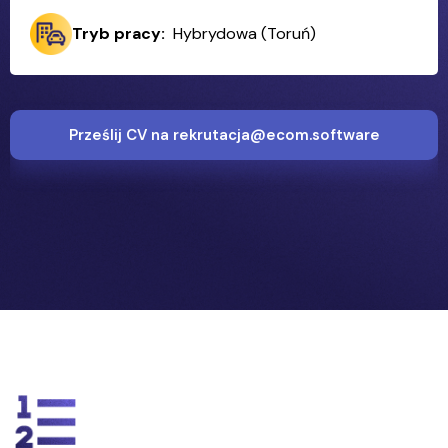
Tryb pracy:
Hybrydowa (Toruń)
Prześlij CV na rekrutacja@ecom.software