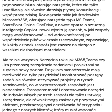
pojmowanie biura, oferując narzędzia, które nie tylko
umożliwiają, ale również ułatwiają płynną komunikację i
współpracę zdalną. Rozwiązania takie jak środowisko
Microsoft365, oferujące narzędzia typu MS Teams,
SharePoint Online, OneDrive, a nawet oparte o sztuczną
inteligencję Copilot, rewolucjonizują sposób, w jaki zespoły
mogą współpracować – od wideokonferencji po
współdzielenie plików w czasie rzeczywistym, zapewniając,
że każdy członek zespołu jest zawsze na bieżąco z
wszelkimi niezbędnymi materiałami.
Ale to nie wszystko. Narzędzia takie jak M365,Teams czy
Jira przenoszą zarządzanie zadaniami i projektami na
zupełnie nowy poziom. Dzięki nim menadżerowie mają
możliwość nie tylko przydzielać i monitorować postępy
zadań, ale również utrzymywać projekty w ryzach
terminowości, co w rozproszonych zespołach jest
nieocenione. Transparentność i dostosowanie narzędzi
do indywidualnych potrzeb zespołu nie tylko ułatwiają
zarządzanie, ale również mogą zaskoczyć pozytywnymi
efektami, przekraczającymi oczekiwania. W przypadku
jednego z naszych klientów, który musiał wspomóc